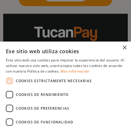
×
Ese sitio web utiliza cookies
Impulsado por
Este sitio web usa cookies para mejorar la experiencia del usuario. Al
utilizar nuestro sitio web, usted acepta todas las cookies de acuerdo
con nuestra Política de cookies.
Más información
COOKIES ESTRICTAMENTE NECESARIAS
Menu
Legal
COOKIES DE RENDIMIENTO
¿Quienes
Términos y condiciones
somos?
Política de privacidad
COOKIES DE PREFERENCIAS
¿Cómo lo hacemos?
Aviso legal
FAQ's
Política de cookies
COOKIES DE FUNCIONALIDAD
Blog
Noticias