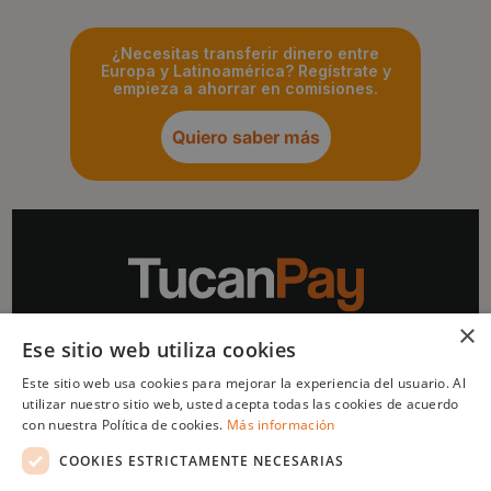
¿Necesitas transferir dinero entre
Europa y Latinoamérica? Regístrate y
empieza a ahorrar en comisiones.
Quiero saber más
×
Ese sitio web utiliza cookies
Impulsado por
Este sitio web usa cookies para mejorar la experiencia del usuario. Al
utilizar nuestro sitio web, usted acepta todas las cookies de acuerdo
con nuestra Política de cookies.
Más información
COOKIES ESTRICTAMENTE NECESARIAS
Menu
Legal