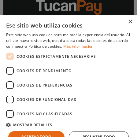
×
Ese sitio web utiliza cookies
Impulsado por
Este sitio web usa cookies para mejorar la experiencia del usuario. Al
utilizar nuestro sitio web, usted acepta todas las cookies de acuerdo
con nuestra Política de cookies.
Más información
COOKIES ESTRICTAMENTE NECESARIAS
Menu
Legal
COOKIES DE RENDIMIENTO
¿Quienes
Términos y condiciones
somos?
Política de privacidad
COOKIES DE PREFERENCIAS
¿Cómo lo hacemos?
Aviso legal
FAQ's
Política de cookies
COOKIES DE FUNCIONALIDAD
Blog
Noticias
COOKIES NO CLASIFICADAS
Cotizar
Copyright © 2025 TucanPay. Todos los derechos reservados.
MOSTRAR DETALLES
ACEPTAR TODO
RECHAZAR TODO