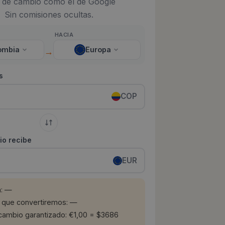
 de cambio como el de Google
Sin comisiones ocultas.
HACIA
ombia
Europa
→
s
COP
io recibe
EUR
n: —
 que convertiremos: —
cambio garantizado: €1,00 = $3686