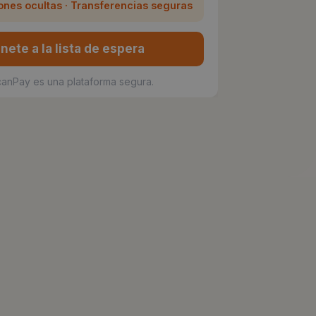
ones ocultas · Transferencias seguras
nete a la lista de espera
anPay es una plataforma segura.
Únete a la lista