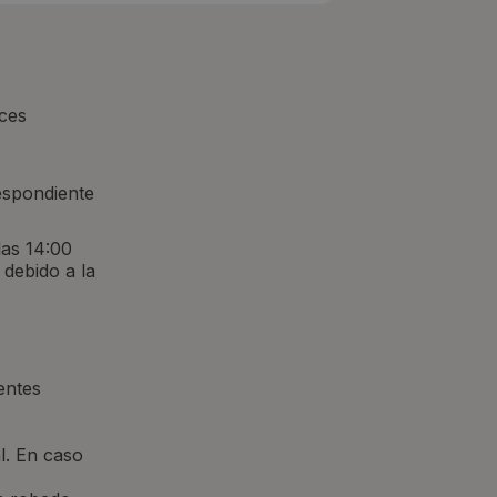
ices
respondiente
las 14:00
debido a la
entes
l. En caso