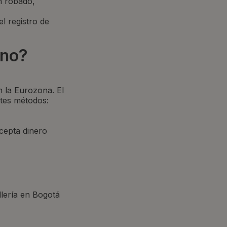
n robado,
el registro de
ano?
n la Eurozona. El
ntes métodos:
cepta dinero
llería en Bogotá