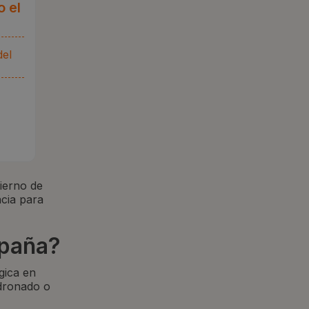
o el
del
ierno de
cia para
spaña?
gica en
dronado o