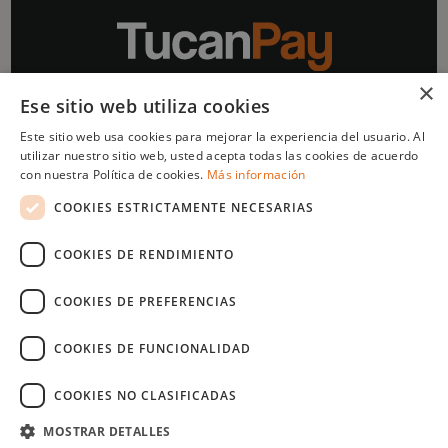
×
Ese sitio web utiliza cookies
Impulsado por
Este sitio web usa cookies para mejorar la experiencia del usuario. Al
utilizar nuestro sitio web, usted acepta todas las cookies de acuerdo
con nuestra Política de cookies.
Más información
COOKIES ESTRICTAMENTE NECESARIAS
Menu
Legal
COOKIES DE RENDIMIENTO
¿Quienes
Términos y condiciones
somos?
Política de privacidad
COOKIES DE PREFERENCIAS
¿Cómo lo hacemos?
Aviso legal
FAQ's
Política de cookies
COOKIES DE FUNCIONALIDAD
Blog
Noticias
COOKIES NO CLASIFICADAS
Cotizar
Copyright © 2025 TucanPay. Todos los derechos reservados.
MOSTRAR DETALLES