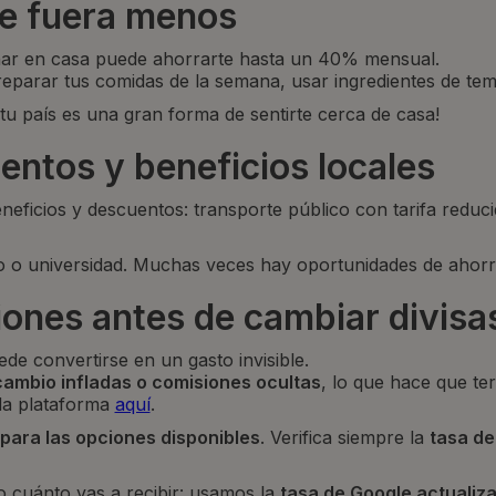
e fuera menos
nar en casa puede ahorrarte hasta un 40% mensual.
parar tus comidas de la semana, usar ingredientes de temp
tu país es una gran forma de sentirte cerca de casa!
ntos y beneficios locales
ficios y descuentos: transporte público con tarifa reducid
o o universidad. Muchas veces hay oportunidades de ahorr
ones antes de cambiar divisa
de convertirse en un gasto invisible.
cambio infladas o comisiones ocultas
, lo que hace que te
da plataforma
aquí
.
ara las opciones disponibles
. Verifica siempre la
tasa de
io cuánto vas a recibir: usamos la
tasa de Google actualiza