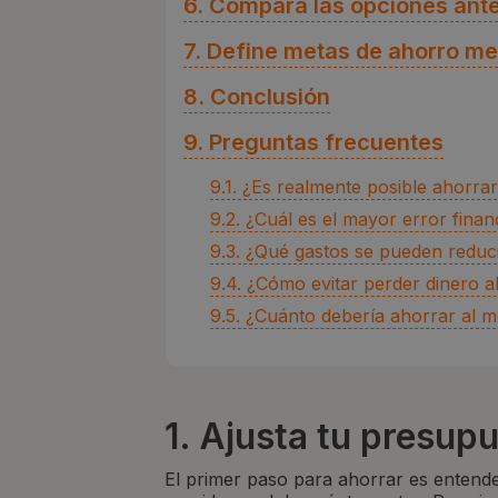
6. Compara las opciones ante
7. Define metas de ahorro m
8. Conclusión
9. Preguntas frecuentes
9.1. ¿Es realmente posible ahorrar
9.2. ¿Cuál es el mayor error financ
9.3. ¿Qué gastos se pueden reduci
9.4. ¿Cómo evitar perder dinero a
9.5. ¿Cuánto debería ahorrar al me
1. Ajusta tu presup
El primer paso para ahorrar es entende