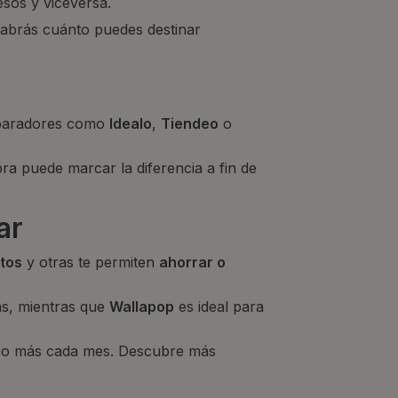
sos y viceversa.
 sabrás cuánto puedes destinar
omparadores como
Idealo
,
Tiendeo
o
a puede marcar la diferencia a fin de
ar
stos
y otras te permiten
ahorrar o
ás, mientras que
Wallapop
es ideal para
oco más cada mes. Descubre más