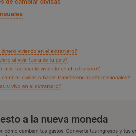
s de cambiar divisas
ensuales
 dinero viviendo en el extranjero?
iero al vivir fuera de tu país?
r más fácilmente viviendo en el extranjero?
l cambiar divisas o hacer transferencias internacionales?
s si vivo en el extranjero?
uesto a la nueva moneda
r cómo cambian tus gastos. Convierte tus ingresos y tus 