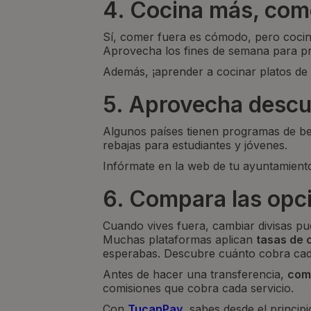
4. Cocina más, com
Sí, comer fuera es cómodo, pero coci
Aprovecha los fines de semana para pre
Además, ¡aprender a cocinar platos de 
5. Aprovecha descue
Algunos países tienen programas de bene
rebajas para estudiantes y jóvenes.
Infórmate en la web de tu ayuntamient
6. Compara las opci
Cuando vives fuera, cambiar divisas pue
Muchas plataformas aplican
tasas de 
esperabas. Descubre cuánto cobra ca
Antes de hacer una transferencia,
comp
comisiones que cobra cada servicio.
Con
TucanPay
, sabes desde el princip