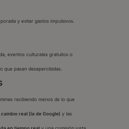
orada y evitar gastos impulsivos.
a, eventos culturales gratuitos o
o que pasan desapercibidas.
s
rmines recibiendo menos de lo que
 cambio real (la de Google)
y las
da en tiempo real
y una comisión justa