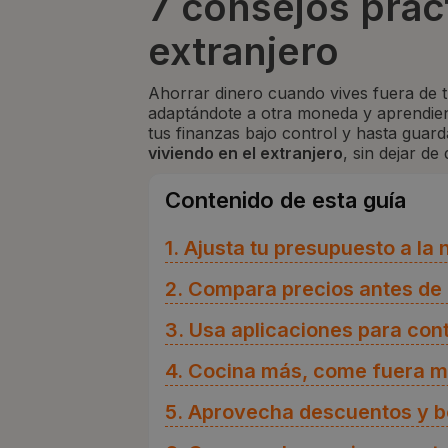
7 consejos práct
extranjero
Ahorrar dinero cuando vives fuera de 
adaptándote a otra moneda y aprendien
tus finanzas bajo control y hasta guar
viviendo en el extranjero
, sin dejar de
Contenido de esta guía
1. Ajusta tu presupuesto a l
2. Compara precios antes de
3. Usa aplicaciones para cont
4. Cocina más, come fuera 
5. Aprovecha descuentos y be