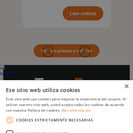
Leer noticia
Ver más prensa y noticias
×
Ese sitio web utiliza cookies
Este sitio web usa cookies para mejorar la experiencia del usuario. Al
Impulsado por
utilizar nuestro sitio web, usted acepta todas las cookies de acuerdo
con nuestra Política de cookies.
Más información
COOKIES ESTRICTAMENTE NECESARIAS
Menu
Legal